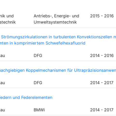
nik und
Antriebs-, Energie- und
2015 - 2016
stechnik
Umweltsystemtechnik
Strömungszirkulationen in turbulenten Konvektionszellen m
enten in komprimiertem Schwefelhexafluorid
bau
DFG
2014 - 2016
nachgiebigen Koppelmechanismen für Ultrapräzisionsanwe
bau
DFG
2014 - 2017
 Federn und Federelementen
bau
BMWi
2014 - 2017