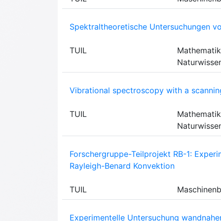
Spektraltheoretische Untersuchungen von
TUIL
Mathematik
Naturwisse
Vibrational spectroscopy with a scanni
TUIL
Mathematik
Naturwisse
Forschergruppe-Teilprojekt RB-1: Exper
Rayleigh-Benard Konvektion
TUIL
Maschinen
Experimentelle Untersuchung wandnaher 