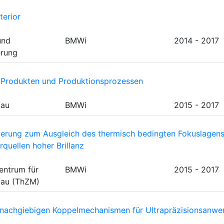
terior
und
BMWi
2014 - 2017
erung
on Produkten und Produktionsprozessen
bau
BMWi
2015 - 2017
uerung zum Ausgleich des thermisch bedingten Fokuslagensh
quellen hoher Brillanz
entrum für
BMWi
2015 - 2017
au (ThZM)
 nachgiebigen Koppelmechanismen für Ultrapräzisionsanw